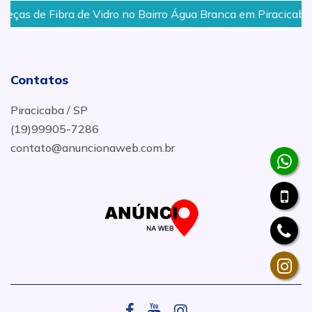
de Vidro no Bairro Água Branca em Piracicaba
Funilar
Contatos
Piracicaba / SP
(19)99905-7286
contato@anuncionaweb.com.br
.