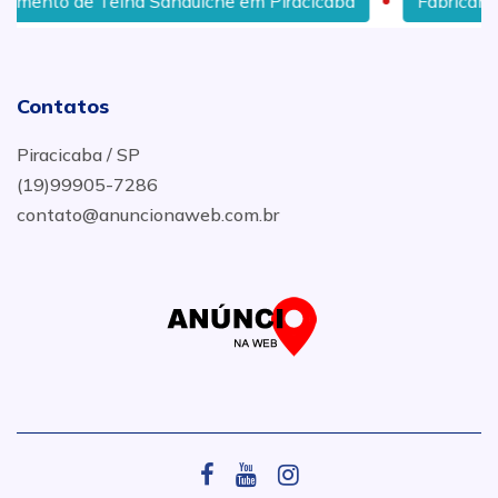
o de Telha Sanduíche em Piracicaba
Fabricante de T
Contatos
Piracicaba / SP
(19)99905-7286
contato@anuncionaweb.com.br
.