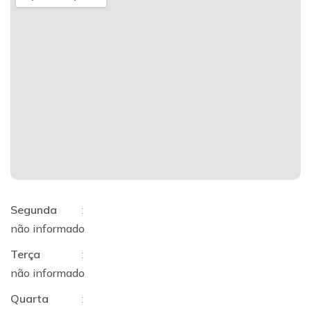
Segunda
:
não informado
Terça
:
não informado
Quarta
: