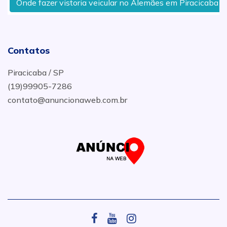
Onde fazer vistoria veicular no Alemães em Piracicaba
Contatos
Piracicaba / SP
(19)99905-7286
contato@anuncionaweb.com.br
.