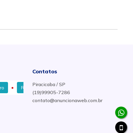
Contatos
Piracicaba / SP
Rebobinamento de Motores Elétricos em São Pedro
(19)99905-7286
contato@anuncionaweb.com.br