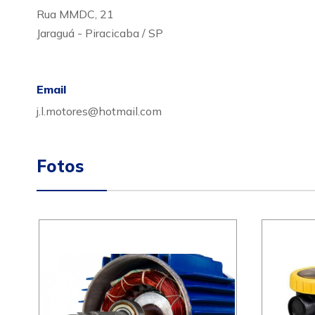
Rua MMDC, 21
Jaraguá - Piracicaba / SP
Email
j.l.motores@hotmail.com
Fotos