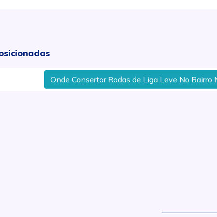
osicionadas
Onde Consertar Rodas de Liga Leve No Bairro Nova Piraci
.