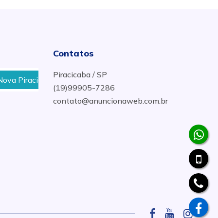
Contatos
Piracicaba / SP
caba, Paulista, Jardim Europa em Piracicaba
Onde Res
(19)99905-7286
contato@anuncionaweb.com.br