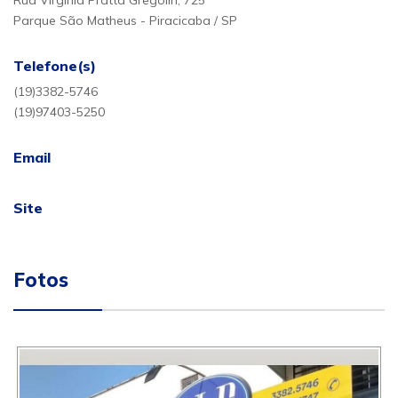
Rua Virgínia Pratta Gregolin, 725
Parque São Matheus - Piracicaba / SP
Telefone(s)
(19)3382-5746
(19)97403-5250
Email
Site
Fotos