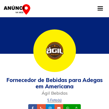
Tog
Fornecedor de Bebidas para Adegas
em Americana
Ágil Bebidas
5 Foto(s)
Facebook
Telefone
Instagram
Email
Whatsapp
Celular