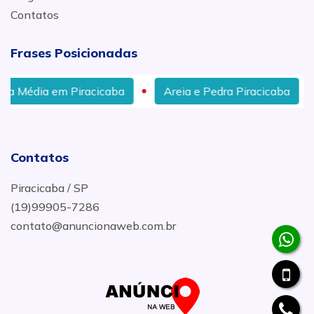
Contatos
Frases Posicionadas
a em Piracicaba
Areia e Pedra Piracicaba
Melho
Contatos
Piracicaba / SP
(19)99905-7286
contato@anuncionaweb.com.br