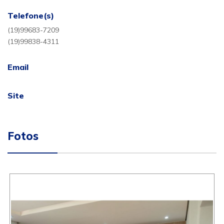
Telefone(s)
(19)99683-7209
(19)99838-4311
Email
Site
Fotos