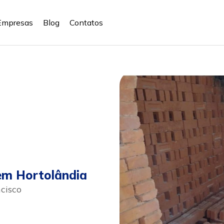
Empresas
Blog
Contatos
 em Hortolândia
ncisco
r
Whatsapp