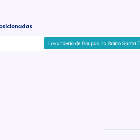
osicionadas
Lavanderia de Roupas no Bairro Santa Tere
.