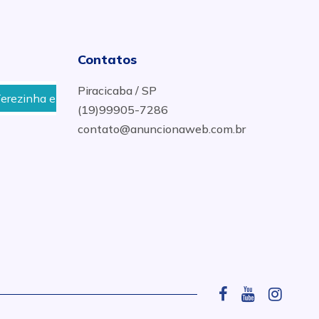
Contatos
Piracicaba / SP
zinha em Piracicaba
Lavagem de Cortina no Bairro Jup
(19)99905-7286
contato@anuncionaweb.com.br