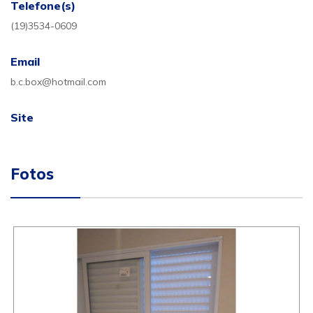
Telefone(s)
(19)3534-0609
Email
b.c.box@hotmail.com
Site
Fotos