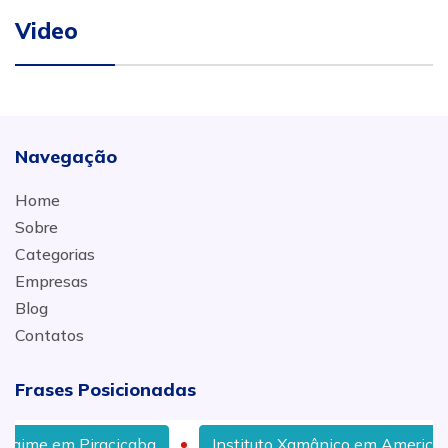
Video
Navegação
Home
Sobre
Categorias
Empresas
Blog
Contatos
Frases Posicionadas
a
Instituto Xamânico em Americana
Curso Xamâ