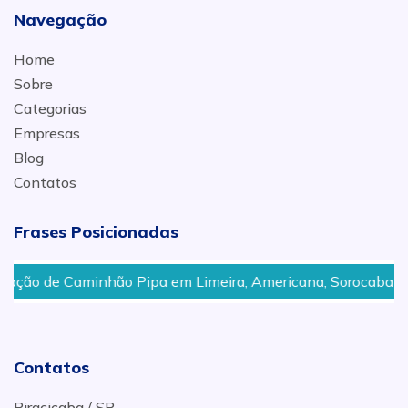
Navegação
Home
Sobre
Categorias
Empresas
Blog
Contatos
Frases Posicionadas
 Caminhão Pipa em Limeira, Americana, Sorocaba
Ser
Contatos
Piracicaba / SP